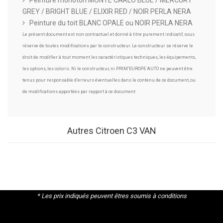
Peinture monoton MONTE CARLO BLUE / MERCURY
GREY / BRIGHT BLUE / ELIXIR RED / NOIR PERLA NERA
Peinture du toit BLANC OPALE ou NOIR PERLA NERA
Le présent document est non contractuel et donné à titre purement indicatif, sous
réserve de toutes modifications par le constructeur. Le constructeur se réserve le
droit de modifier à tout moment les caractéristiques techniques, les équipements,
les options, les coloris. Ni le constructeur, ni PRIM’EUROPE AUTO ne peuvent être
tenus pour responsable d’erreurs éventuelles dans le contenu de ce document, ou
de modifications apportées par rapport à ce document
Autres Citroen C3 VAN
* Les prix indiqués peuvent êtres soumis à conditions