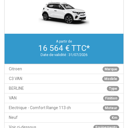
A partir de
16 564 € TTC*
Date de validité : 31/07/2026
Citroen
Marque
C3 VAN
Modèle
BERLINE
Type
VAN
Finition
Electrique - Comfort Range 113 ch
Moteur
Neuf
Km
Voir ci-dessous
Equipements