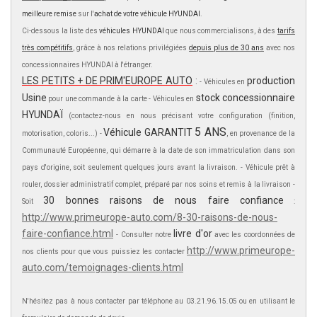
meilleure remise
sur l'
achat de votre véhicule HYUNDAI
.
Ci-dessous la liste des
véhicules HYUNDAI
que nous commercialisons, à des
tarifs
très compétitifs
, grâce à nos relations privilégiées
depuis plus de 30 ans
avec nos
concessionnaires HYUNDAI à l'étranger.
LES PETITS + DE PRIM'EUROPE AUTO
:
production
- Véhicules en
Usine
stock concessionnaire
pour une commande à la carte - Véhicules en
HYUNDAÏ
(contactez-nous en nous précisant votre configuration (finition,
5 ANS
Véhicule GARANTIT
motorisation, coloris...) -
, en provenance de la
Communauté Européenne, qui démarre à la date de son immatriculation dans son
pays d'origine, soit seulement quelques jours avant la livraison. - Véhicule prêt à
rouler, dossier administratif complet, préparé par nos soins et remis à la livraison -
30 bonnes raisons de nous faire confiance
Soit
:
http://www.primeurope-auto.com/8-30-raisons-de-nous-
faire-confiance.html
livre d'or
- Consulter notre
avec les coordonnées de
http://www.primeurope-
nos clients pour que vous puissiez les contacter
auto.com/temoignages-clients.html
N'hésitez pas à nous contacter par téléphone au 03.21.96.15.05 ou en utilisant le