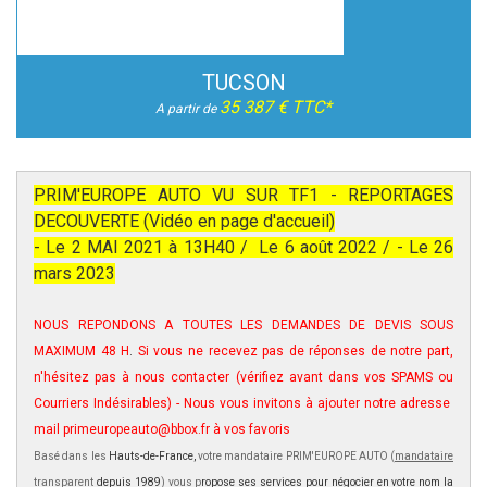
TUCSON
35 387 € TTC*
A partir de
PRIM'EUROPE AUTO VU SUR TF1 - REPORTAGES
DECOUVERTE (Vidéo en page d'accueil)
- Le 2 MAI 2021 à 13H40 / Le 6 août 2022 / - Le 26
mars 2023
NOUS REPONDONS A TOUTES LES DEMANDES DE DEVIS SOUS
MAXIMUM 48 H
.
Si vous ne recevez pas de réponses de notre part,
n'hésitez pas à nous contacter (vérifiez avant dans vos SPAMS ou
Courriers Indésirables) - Nous vous invitons à ajouter notre adresse
mail primeuropeauto@bbox.fr à vos favoris
Basé dans les
Hauts-de-France,
votre mandataire PRIM'EUROPE AUTO (
mandataire
transparent
d
epuis 1989
) vous p
ropose ses services pour négocier en votre nom la