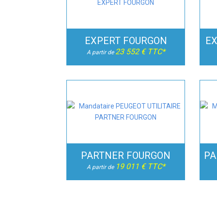
EXPERT FOURGON
EX
23 552 € TTC*
A partir de
PARTNER FOURGON
PA
19 011 € TTC*
A partir de