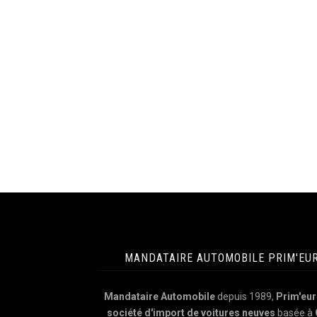
MANDATAIRE AUTOMOBILE PRIM'EU
Mandataire Automobile
depuis 1989,
Prim'eur
société d'import de voitures neuves
basée à