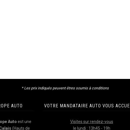
* Les prix indiqués peuvent êtres soumis à conditions
ROPE AUTO
VOTRE MANDATAIRE AUTO VOUS ACCUE
ope Auto
est une
Visites sur rendez-vous
Calais
(Hauts de
le lundi : 13h45 - 19h